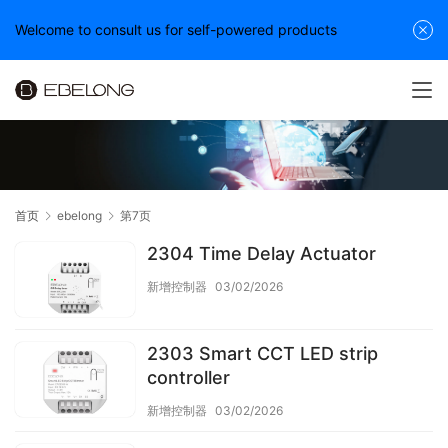
Welcome to consult us for self-powered products
首页
ebelong
第7页
2304 Time Delay Actuator
新增控制器
03/02/2026
2303 Smart CCT LED strip
controller
新增控制器
03/02/2026