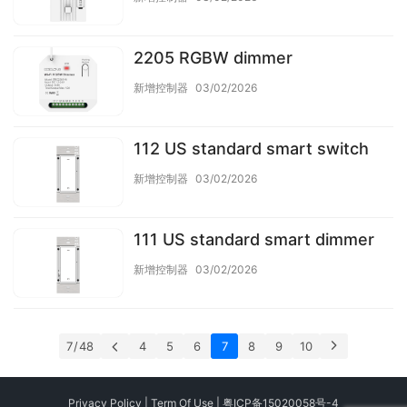
2205 RGBW dimmer
新增控制器
03/02/2026
112 US standard smart switch
新增控制器
03/02/2026
111 US standard smart dimmer
新增控制器
03/02/2026
7 / 48
4
5
6
7
8
9
10
Privacy Policy
|
Term Of Use
|
粤ICP备15020058号-4