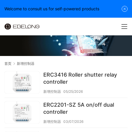
Welcome to consult us for self-powered products
首页
新增控制器
ERC3416 Roller shutter relay
controller
新增控制器
05/25/2026
ERC2201-SZ 5A on/off dual
controller
新增控制器
03/07/2026